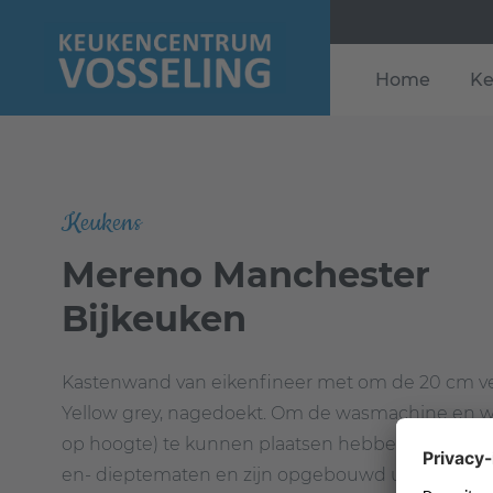
Home
Ke
Keukens
Mereno Manchester
Bijkeuken
Kastenwand van eikenfineer met om de 20 cm ver
Yellow grey, nagedoekt. Om de wasmachine en wa
op hoogte) te kunnen plaatsen hebben deze kas
en- dieptematen en zijn opgebouwd uit andere m