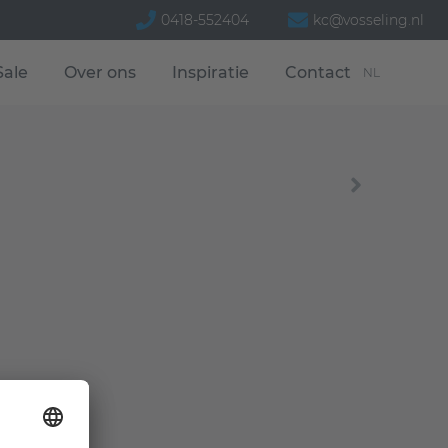
0418-552404
kc@vosseling.nl
Sale
Over ons
Inspiratie
Contact
NL