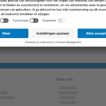
er problemen kunnen
en kast met smalle
rijkplank of stofzuiger in
Over ons
Werkwijze
nden
Showroom
rmeubels
Inspiratie
Vacatures