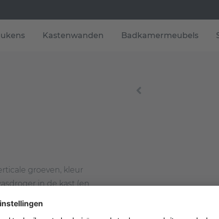
ukens
Kastenwanden
Badkamermeubels
ticale groeven, kleur
sdroger in de kast (en
ten afwijkende breedte-
aterialen die het