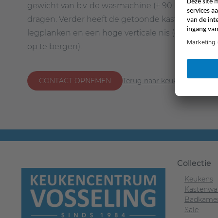
gewicht van b.v. de wasmachine (± 90 kg) zond
dragen. Verder heeft de getoonde kastenwand e
legplanken en een hoge verticale nis (om b.v. de st
op te bergen).
CONTACT OPNEMEN
Terug naar keukens
Collectie
Keukens
Kastenwa
Badkame
Sale