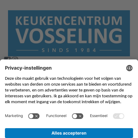
Collectie
Over ons
Keukens
Werkwijze
Kastenwanden
Showroom
Badkamermeubels
Inspiratie
Sale
Vacatures
Contact
Locatie & Route
Openingstijden